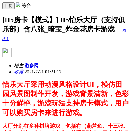
综合
回复
[H5房卡【模式】] H5怡乐大厅（支持俱
乐部）含八张_暗宝_炸金花房卡游戏
只看
楼主
楼主
游多网
收藏
2021-7-21 01:21:17
怡乐大厅采用动漫风格设计UI，模仿田
园风景图制作开发，游戏背景清新，色彩
十分鲜艳，游戏玩法支持房卡模式，用户
可以购买房卡来进行游戏。
大厅分别有多种棋牌游戏，包括有（葫芦鱼、十三张、