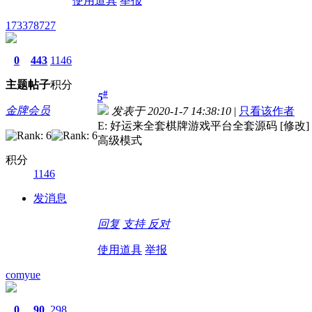
使用道具
举报
173378727
0
443
1146
主题
帖子
积分
#
5
金牌会员
发表于 2020-1-7 14:38:10
|
只看该作者
E: 好运来全套棋牌游戏平台全套源码 [修改]
高级模式
积分
1146
发消息
回复
支持
反对
使用道具
举报
comyue
0
90
298