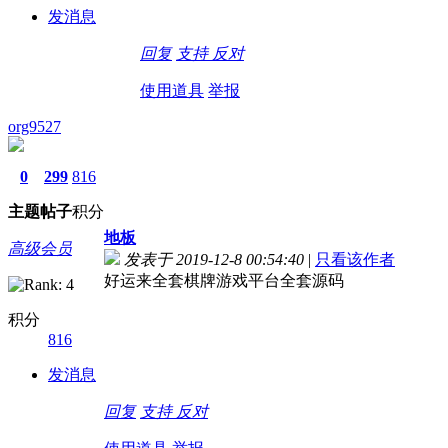
发消息
回复
支持
反对
使用道具
举报
org9527
0
299
816
主题
帖子
积分
地板
高级会员
发表于 2019-12-8 00:54:40
|
只看该作者
好运来全套棋牌游戏平台全套源码
积分
816
发消息
回复
支持
反对