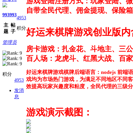
游戏登陆注册方式：玩家登陆、微
自带全民代理、佣金提现、保险箱
993
993
4953
主
帖
积分
好运来棋牌游戏创业版内
题
子
管理员
房卡游戏：扎金花、斗地主、三公
百人场：龙虎斗、红黑大战、百家
好运来棋牌游戏棋牌后端语言：nodejs 前
积分
戏均为市场热门游戏，为满足不同地区不同客
4953
效提高玩家兴趣度和粘度，全民代理的三级分
发消
息
游戏演示截图：