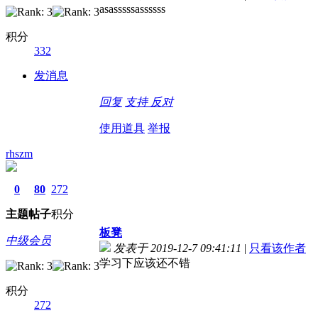
asasssssassssss
积分
332
发消息
回复
支持
反对
使用道具
举报
rhszm
0
80
272
主题
帖子
积分
板凳
中级会员
发表于 2019-12-7 09:41:11
|
只看该作者
学习下应该还不错
积分
272