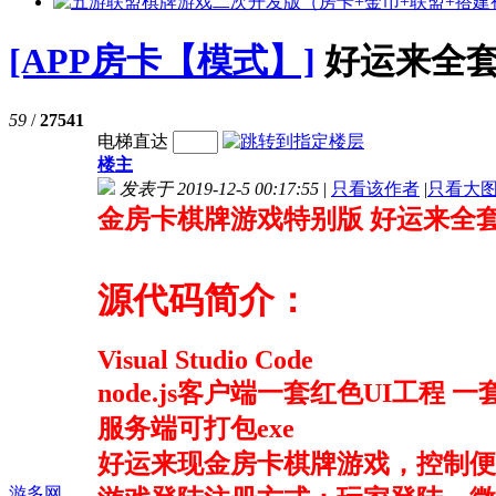
[APP房卡【模式】]
好运来全
59
/
27541
电梯直达
楼主
发表于 2019-12-5 00:17:55
|
只看该作者
|
只看大
金房卡棋牌游戏特别版 好运来全
源代码简介：
Visual Studio Code
node.js客户端一套红色UI工程 
服务端可打包exe
好运来现金房卡棋牌游戏，控制便
游多网