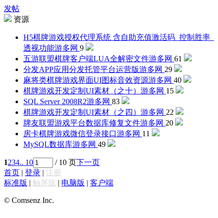
发帖
资源
H5棋牌游戏授权代理系统 含自助充值激活码_控制胜率_
透视功能
游多网
9
五游联盟棋牌客户端LUA全解密文件
游多网
61
分发APP应用分发托管平台运营版
游多网
29
麻将类棋牌游戏界面UI图标音效资源
游多网
40
棋牌游戏开发定制UI素材（之十）
游多网
15
SQL Server 2008R2
游多网
83
棋牌游戏开发定制UI素材（之四）
游多网
22
牌友联盟游戏平台数据库修复文件
游多网
20
房卡棋牌游戏微信登录接口
游多网
11
MySQL数据库
游多网
49
1
2
3
4
.. 10
/ 10 页
下一页
首页
|
登录
|
注册
标准版
|
触屏版
|
电脑版
|
客户端
© Comsenz Inc.