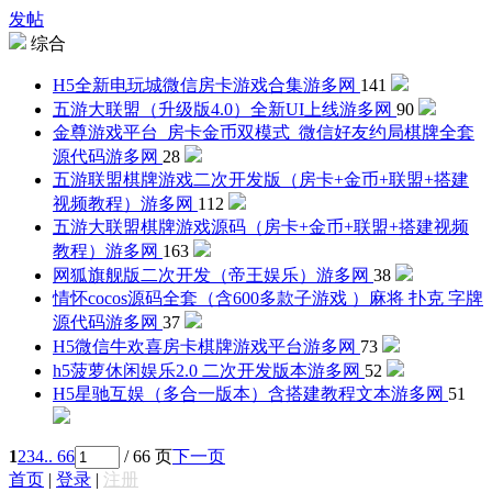
发帖
综合
H5全新电玩城微信房卡游戏合集
游多网
141
五游大联盟（升级版4.0）全新UI上线
游多网
90
金尊游戏平台_房卡金币双模式_微信好友约局棋牌全套
源代码
游多网
28
五游联盟棋牌游戏二次开发版（房卡+金币+联盟+搭建
视频教程）
游多网
112
五游大联盟棋牌游戏源码（房卡+金币+联盟+搭建视频
教程）
游多网
163
网狐旗舰版二次开发（帝王娱乐）
游多网
38
情怀cocos源码全套（含600多款子游戏 ）麻将 扑克 字牌
源代码
游多网
37
H5微信牛欢喜房卡棋牌游戏平台
游多网
73
h5菠萝休闲娱乐2.0 二次开发版本
游多网
52
H5星驰互娱（多合一版本）含搭建教程文本
游多网
51
1
2
3
4
.. 66
/ 66 页
下一页
首页
|
登录
|
注册